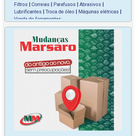
Filtros
|
Correias
|
Parafusos
|
Abrasivos
|
Lubrificantes
|
Troca de óleo
|
Máquinas elétricas
|
Venda de ferramentas;
Variedades em marcas de óleos e ferramentas;
Atendemos veículos pequenos, médios e
pesados;
WhatsApp
: (46) 99978-7900