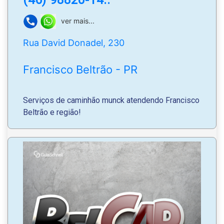
(46) 98820-14..
ver mais...
Rua David Donadel, 230
Francisco Beltrão - PR
Serviços de caminhão munck atendendo Francisco
Beltrão e região!
Whatsapp
: (46) 98820-1406 | (46) 98819-7792