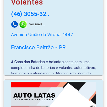
Volantes
(46) 3055-32..
ver mais...
Avenida União da Vitória, 1447
Francisco Beltrão - PR
A
Casa das Baterias e Volantes
conta com uma
completa linha de baterias e volantes automotivos,
bom preço e atendimento diferenciado, além de
um ambiente moderno e aconchegante.
Serviços de entrega e instalação grátis em
Francisco Beltrão, com condições de pagamento
facilitado.