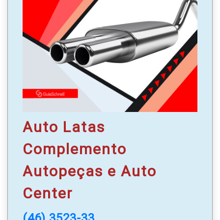
WhatsApp
: (46) 99971-0808
Auto Latas
Complemento
Autopeças e Auto
Center
(46) 3523-33..