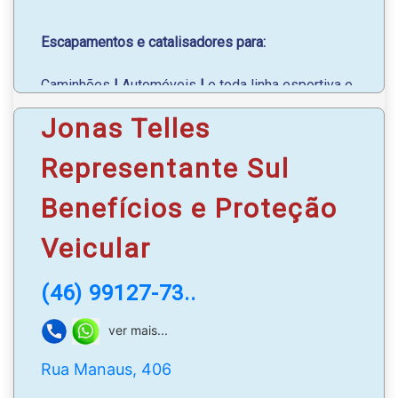
Escapamentos e catalisadores para:
Caminhões
|
Automóveis
|
e toda linha esportiva e
original;
Jonas Telles
Toda linha de amortecedores e caixas de direção
Representante Sul
recondicionadas
Benefícios e Proteção
Autopeças em geral;
Veicular
WhatsApp
: (46) 99921-6368
(46) 99127-73..
ver mais...
Rua Manaus, 406