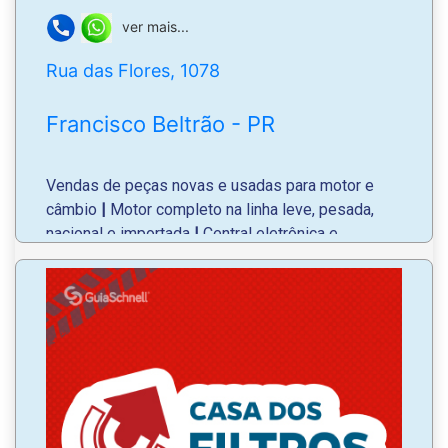
ver mais...
Rua das Flores, 1078
Francisco Beltrão - PR
Vendas de peças novas e usadas para motor e
câmbio
|
Motor completo na linha leve, pesada,
nacional e importada
|
Central eletrônica e
módulos;
Próximo ao Mooz Autopeças.
WhatsApp
: (46) 99919-5767