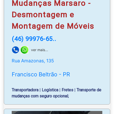
Mudanças Marsaro -
Desmontagem e
Montagem de Móveis
(46) 99976-65..
ver mais...
Rua Amazonas, 135
Francisco Beltrão - PR
Transportadora
|
Logística
|
Fretes
|
Transporte de
mudanças com seguro opcional;
Emissão de nota fiscal e seguro mudança;