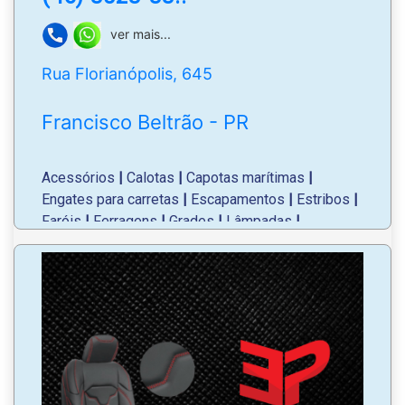
ver mais...
Rua Florianópolis, 645
Francisco Beltrão - PR
Acessórios
|
Calotas
|
Capotas marítimas
|
Engates para carretas
|
Escapamentos
|
Estribos
|
Faróis
|
Ferragens
|
Grades
|
Lâmpadas
|
Lanternas
|
Latarias;
Maçanetas
|
Palhetas
|
Parachoques
|
Retrovisores
|
Santo antônio
|
Troca de óleo e de
filtros
|
Para-brisas e vidros em geral.
Conta com autocenter para substituição de peças,
para-brisas e manutenções.