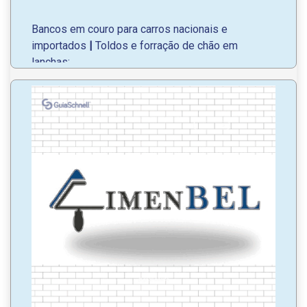
Bancos em couro para carros nacionais e
importados
|
Toldos e forração de chão em
lanchas;
Painel
|
Maleiro
|
Cortinas
|
Sofá-cama
|
Fabricação de cama
|
Tapete liso ou carpete
|
Estofamento completo para seu caminhão;
Reforma completa do seu carro:
Teto
|
Capas
|
Bancos
|
Laterais;
Restauração de carros antigos.
WhatsApp
: (46) 98821-1254