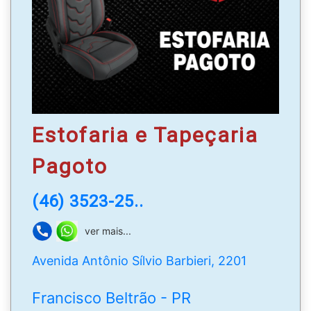
Loja com mais de 30 anos de mercado, na qual
você encontra as melhores opções em peças e
serviços para seu veículo.
WhatsApp
: (46) 3523-3325 |(46) 99914-2569
Estofaria e Tapeçaria
Pagoto
(46) 3523-25..
ver mais...
Avenida Antônio Sílvio Barbieri, 2201
Francisco Beltrão - PR