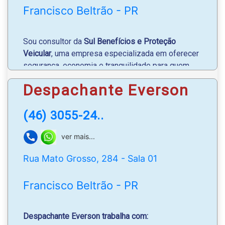
Francisco Beltrão - PR
Sou consultor da
Sul Benefícios e Proteção
Veicular
, uma empresa especializada em oferecer
segurança, economia e tranquilidade para quem
não abre mão de cuidar do próprio patrimônio.
Despachante Everson
Meu trabalho é entender a necessidade de cada
(46) 3055-24..
cliente e apresentar as melhores soluções, com
coberturas completas, atendimento rápido e
ver mais...
benefícios exclusivos
.
Rua Mato Grosso, 284 - Sala 01
Venha fazer seu orçamento, atendo toda a região
do Paraná e Santa Catarina.
Francisco Beltrão - PR
Vem ser Sul você também!
Despachante Everson trabalha com:
WhatsApp
: (46) 99127-7340