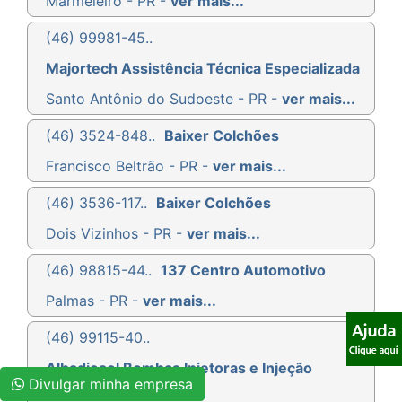
Marmeleiro - PR -
ver mais...
(46) 99981-45..
Majortech Assistência Técnica Especializada
Santo Antônio do Sudoeste - PR -
ver mais...
(46) 3524-848..
Baixer Colchões
Francisco Beltrão - PR -
ver mais...
(46) 3536-117..
Baixer Colchões
Dois Vizinhos - PR -
ver mais...
(46) 98815-44..
137 Centro Automotivo
Palmas - PR -
ver mais...
(46) 99115-40..
Albadiesel Bombas Injetoras e Injeção
Divulgar minha empresa
Eletrônica