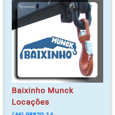
Disponibilizamos caixas, plástico bolha e mantas
|
Desmontagem e montagem de móveis, com
equipe qualificada;
Mudanças para todo Brasil.
Solicite um orçamento sem compromisso.
WhatsApp
: (46) 99976-6500
Baixinho Munck
Locações