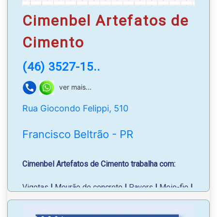
Cimenbel Artefatos de
Cimento
(46) 3527-15..
ver mais...
Rua Giocondo Felippi, 510
Francisco Beltrão - PR
Cimenbel Artefatos de Cimento trabalha com:
Vigotas
|
Mourão de concreto
|
Pavers
|
Meio-fio
|
Pisograma
|
Caixa de passagem
|
Palanques de
concreto
|
Poste para caixa d'água;