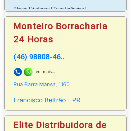
Placas
|
Vistorias
|
Transferências
|
Documentação
|
Primeiro emplacamento
|
Serviços gerais de trânsito
|
Consultas de sinistro
Monteiro Borracharia
e leilão;
24 Horas
Chame pelo nosso
WhatsApp
: (46) 3055-2421
(46) 98808-46..
ver mais...
Rua Barra Mansa, 1160
Francisco Beltrão - PR
Elite Distribuidora de