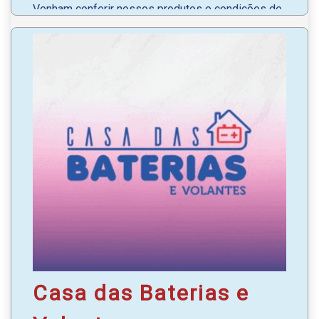
Venham conferir nossos produtos e condições de
pagamentos.
Seja qual for seu veículo, a bateria nós temos!
WhatsApp
: (46) 99935-5402 | (46) 99942-3635
Casa das Baterias e