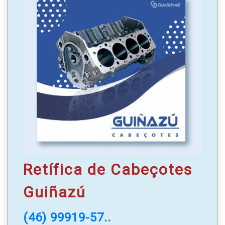
Postes de concreto para varal
|
Peças decorativas
para jardins
|
Pisos amadeirados
|
Blocos e
elemento vazado cobogó;
Cimenbel Artefatos de Cimento, construindo
confiança!
WhatsApp
: (46) 3527-1580 | (46) 99979-5902 |
(46) 99981-7336 | (46) 99138-4556
Retífica de Cabeçotes
Guiñazú
(46) 99919-57..