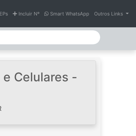
EPs
Incluir Nº
Smart WhatsApp
Outros Links
e Celulares -
R