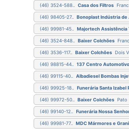
(46) 3524-588..
Casa dos Filtros
Franc
(46) 98405-27..
Bonoplast Indústria de 
(46) 99981-45..
Majortech Assistência 
(46) 3524-848..
Baixer Colchões
Franc
(46) 3536-117..
Baixer Colchões
Dois V
(46) 98815-44..
137 Centro Automotiv
(46) 99115-40..
Albadiesel Bombas Injet
(46) 99925-18..
Funerária Santa Izabel 
(46) 99972-50..
Baixer Colchões
Pato 
(46) 99140-12..
Funerária Nossa Senho
(46) 99981-77..
MDC Mármores e Grani