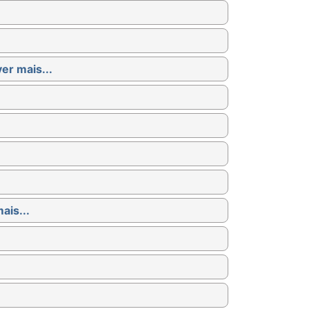
ver mais...
ais...