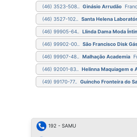
(46) 3523-508..
Ginásio Arrudão
Franc
(46) 3527-102..
Santa Helena Laboratór
(46) 99905-64..
Llinda Dama Moda Ínti
(46) 99902-00..
São Francisco Disk Gá
(46) 99907-48..
Malhação Academia
F
(46) 92001-83..
Helinna Maquiagem e 
(49) 99170-77..
Guincho Fronteira do S
192 - SAMU