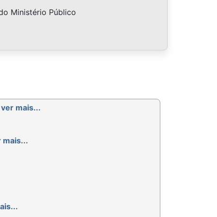
do Ministério Público
-
ver mais...
 mais...
is...