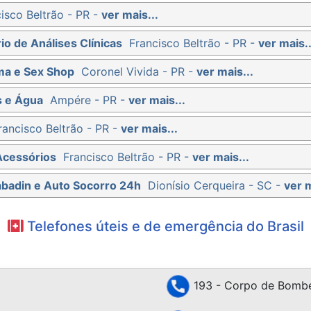
isco Beltrão - PR -
ver mais...
io de Análises Clínicas
Francisco Beltrão - PR -
ver mais..
ma e Sex Shop
Coronel Vivida - PR -
ver mais...
s e Água
Ampére - PR -
ver mais...
rancisco Beltrão - PR -
ver mais...
Acessórios
Francisco Beltrão - PR -
ver mais...
abadin e Auto Socorro 24h
Dionísio Cerqueira - SC -
ver m
Telefones úteis e de emergência do Brasil
193 - Corpo de Bombe