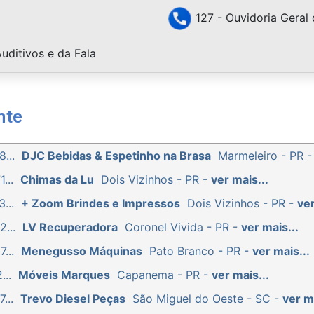
127 - Ouvidoria Geral 
uditivos e da Fala
nte
...
DJC Bebidas & Espetinho na Brasa
Marmeleiro - PR 
...
Chimas da Lu
Dois Vizinhos - PR -
ver mais...
...
+ Zoom Brindes e Impressos
Dois Vizinhos - PR -
ver
...
LV Recuperadora
Coronel Vivida - PR -
ver mais...
...
Menegusso Máquinas
Pato Branco - PR -
ver mais...
...
Móveis Marques
Capanema - PR -
ver mais...
...
Trevo Diesel Peças
São Miguel do Oeste - SC -
ver ma