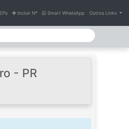
EPs
Incluir Nº
Smart WhatsApp
Outros Links
ro - PR