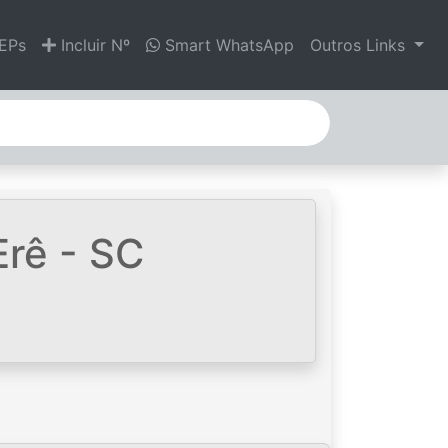
EPs
Incluir Nº
Smart WhatsApp
Outros Links
Erê - SC