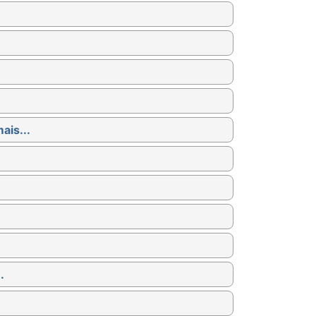
ais...
.