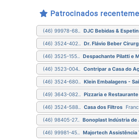
Patrocinados recenteme
(46) 99978-68..
DJC Bebidas & Espetin
(46) 3524-402..
Dr. Flávio Beber Cirurg
(46) 3525-155..
Despachante Pilatti e 
(46) 3523-004..
Contripar a Casa do A
(46) 3524-680..
Klein Embalagens - Sa
(49) 3643-082..
Pizzaria e Restaurante
(46) 3524-588..
Casa dos Filtros
Franc
(46) 98405-27..
Bonoplast Indústria de 
(46) 99981-45..
Majortech Assistência 