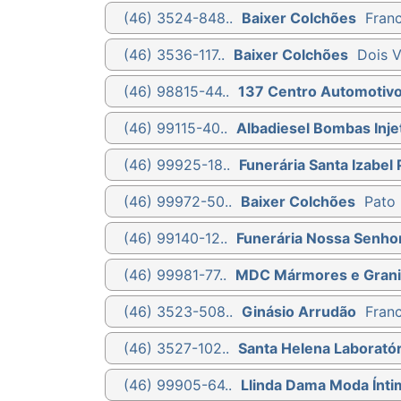
(46) 3524-848..
Baixer Colchões
Franc
(46) 3536-117..
Baixer Colchões
Dois V
(46) 98815-44..
137 Centro Automotiv
(46) 99115-40..
Albadiesel Bombas Injet
(46) 99925-18..
Funerária Santa Izabel 
(46) 99972-50..
Baixer Colchões
Pato 
(46) 99140-12..
Funerária Nossa Senho
(46) 99981-77..
MDC Mármores e Grani
(46) 3523-508..
Ginásio Arrudão
Franc
(46) 3527-102..
Santa Helena Laboratór
(46) 99905-64..
Llinda Dama Moda Ínti