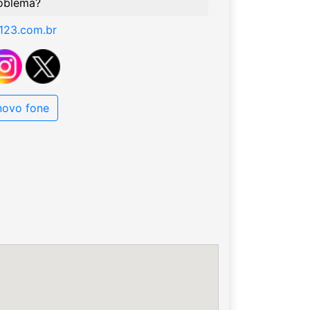
oblema?
123.com.br
 novo fone