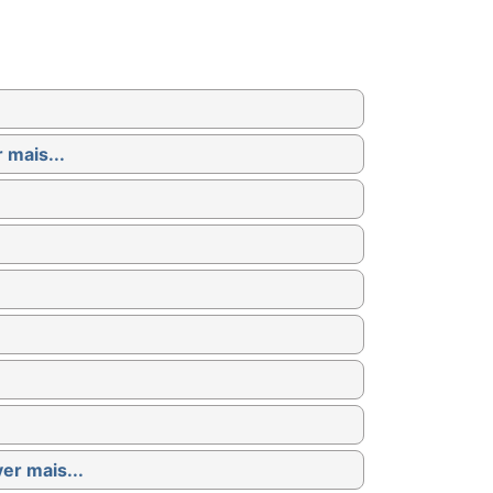
 mais...
ver mais...