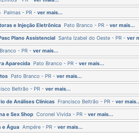
o
Palmas - PR -
ver mais...
oras e Injeção Eletrônica
Pato Branco - PR -
ver mais...
Pasc Plano Assistencial
Santa Izabel do Oeste - PR -
ver m
Branco - PR -
ver mais...
ra Aparecida
Pato Branco - PR -
ver mais...
tos
Pato Branco - PR -
ver mais...
isco Beltrão - PR -
ver mais...
io de Análises Clínicas
Francisco Beltrão - PR -
ver mais..
ma e Sex Shop
Coronel Vivida - PR -
ver mais...
s e Água
Ampére - PR -
ver mais...