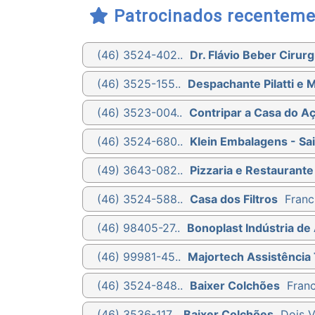
Patrocinados recenteme
(46) 3524-402..
Dr. Flávio Beber Cirurg
(46) 3525-155..
Despachante Pilatti e 
(46) 3523-004..
Contripar a Casa do A
(46) 3524-680..
Klein Embalagens - Sa
(49) 3643-082..
Pizzaria e Restaurante
(46) 3524-588..
Casa dos Filtros
Franc
(46) 98405-27..
Bonoplast Indústria de 
(46) 99981-45..
Majortech Assistência 
(46) 3524-848..
Baixer Colchões
Franc
(46) 3536-117..
Baixer Colchões
Dois V