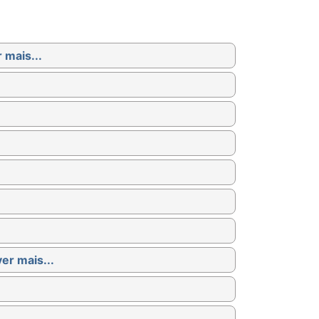
 mais...
ver mais...