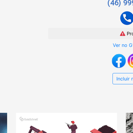
(46) 9
Pr
Ver no G
Incluir