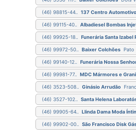
(46) 98815-44..
137 Centro Automotiv
(46) 99115-40..
Albadiesel Bombas Injet
(46) 99925-18..
Funerária Santa Izabel 
(46) 99972-50..
Baixer Colchões
Pato 
(46) 99140-12..
Funerária Nossa Senho
(46) 99981-77..
MDC Mármores e Grani
(46) 3523-508..
Ginásio Arrudão
Franc
(46) 3527-102..
Santa Helena Laboratór
(46) 99905-64..
Llinda Dama Moda Ínti
(46) 99902-00..
São Francisco Disk Gá