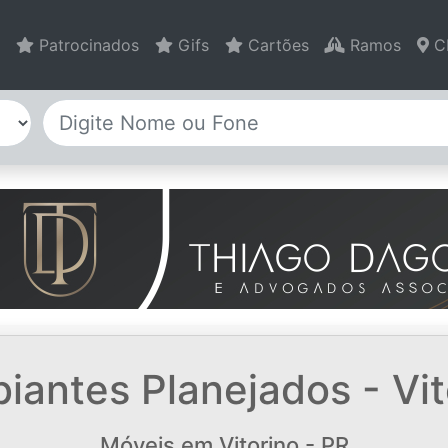
Patrocinados
Gifs
Cartões
Ramos
C
antes Planejados - Vit
Móveis em Vitorino - PR