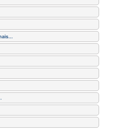
ais...
.