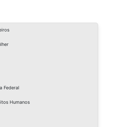
iros
lher
a Federal
eitos Humanos