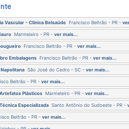
nte
ia Vascular - Clínica Belsaúde
Francisco Beltrão - PR -
ver
Mauro
Marmeleiro - PR -
ver mais...
çougueiro
Francisco Beltrão - PR -
ver mais...
ibro Embalagens
Francisco Beltrão - PR -
ver mais...
 Napolitana
São José do Cedro - SC -
ver mais...
isco Beltrão - PR -
ver mais...
Artefatos Plásticos
Marmeleiro - PR -
ver mais...
Técnica Especializada
Santo Antônio do Sudoeste - PR -
isco Beltrão - PR -
ver mais...
izinhos - PR -
ver mais...