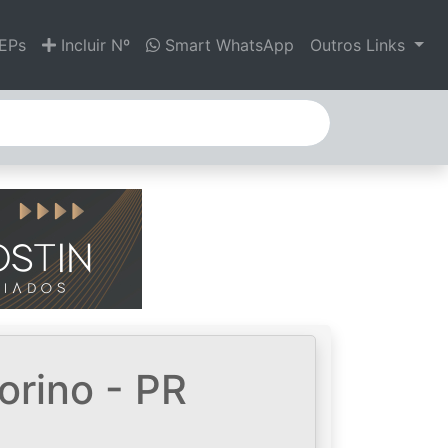
EPs
Incluir Nº
Smart WhatsApp
Outros Links
orino - PR