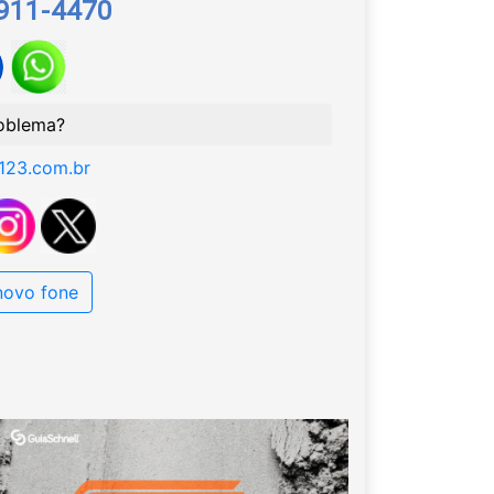
9911-4470
oblema?
123.com.br
 novo fone