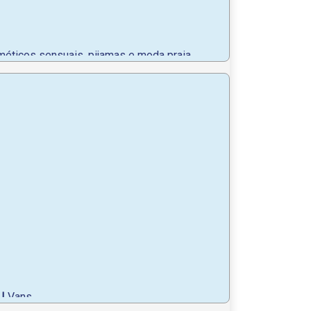
méticos sensuais, pijamas e moda praia.
e
|
Vans