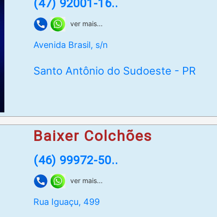
(47) 92001-16..
ver mais...
Avenida Brasil, s/n
Santo Antônio do Sudoeste - PR
Baixer Colchões
(46) 99972-50..
ver mais...
Rua Iguaçu, 499