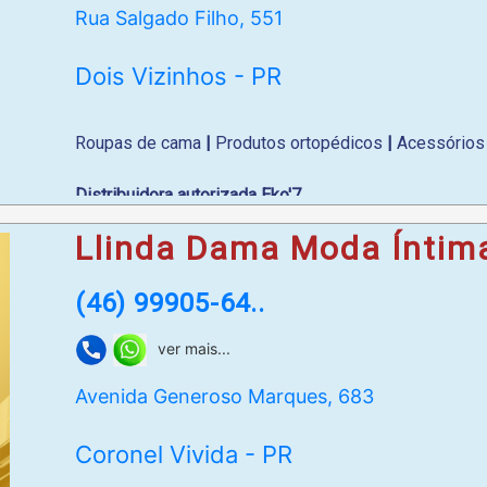
Rua Salgado Filho, 551
Dois Vizinhos - PR
Roupas de cama
|
Produtos ortopédicos
|
Acessórios 
Distribuidora autorizada Eko'7
Llinda Dama Moda Íntim
Produtos que estimulam a circulação sanguínea, auxili
patologias musculares, visando a melhoria de sua qual
(46) 99905-64..
Tudo o que você precisa para um sono de qualidade!
ver mais...
WhatsApp
: (46) 99911-9613
Avenida Generoso Marques, 683
Coronel Vivida - PR