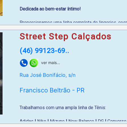
Dedicada ao bem-estar íntimo!
Proporcionamos uma linha completa de lingeries, cos
Street Step Calçados
Em frente ao Ponto de Táxi.
(46) 99123-69..
Whatsapp
: (46) 99905-6451
ver mais...
Rua José Bonifácio, s/n
Francisco Beltrão - PR
Trabalhamos com uma ampla linha de Tênis:
Adidas
|
Nike
|
Mizuno
|
New Balance
|
DG
|
Convers