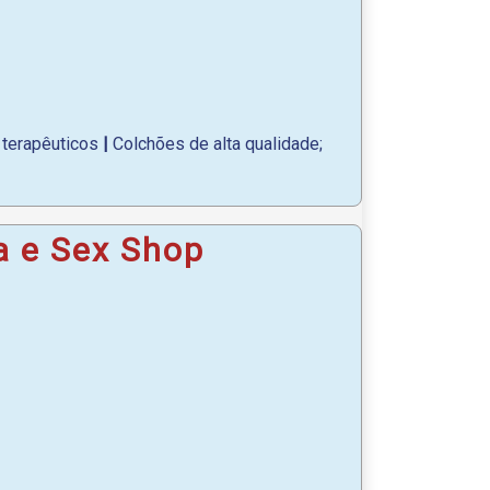
terapêuticos
|
Colchões de alta qualidade;
a e Sex Shop
am no alívio de dores e no tratamento de
idade de vida.