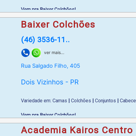
Vem pra Baixer Colchões!
Baixer Colchões
WhatsApp
: (46) 99972-5028
(46) 3536-11..
ver mais...
Rua Salgado Filho, 405
Dois Vizinhos - PR
Variedade em: Camas
|
Colchões
|
Conjuntos
|
Cabece
Vem pra Baixer Colchões!
Academia Kairos Centro
WhatsApp
: (46) 99972-5028