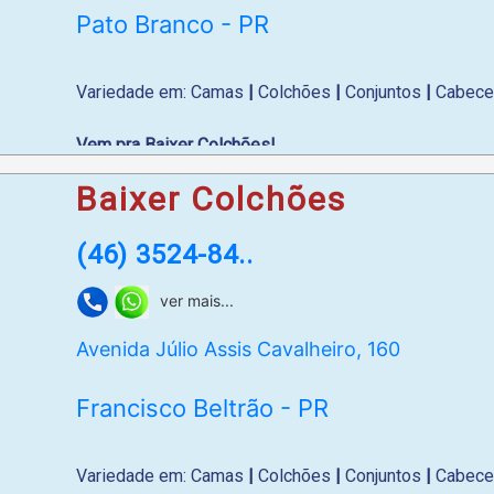
Pato Branco - PR
Variedade em: Camas
|
Colchões
|
Conjuntos
|
Cabece
Vem pra Baixer Colchões!
Baixer Colchões
WhatsApp
: (46) 99972-5028
(46) 3524-84..
ver mais...
Avenida Júlio Assis Cavalheiro, 160
Francisco Beltrão - PR
Variedade em: Camas
|
Colchões
|
Conjuntos
|
Cabece