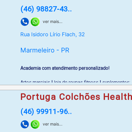
(46) 98827-43..
ver mais...
Rua Isidoro Lírio Flach, 32
Marmeleiro - PR
Academia com atendimento personalizado!
Artes marciais
|
loja de roupas fitness
|
suplementos;
Portuga Colchões Healt
Horário de atendimento:
de segunda a sábado de 5h45
(46) 99911-96..
WhatsApp
: (46) 98827-4325
ver mais...