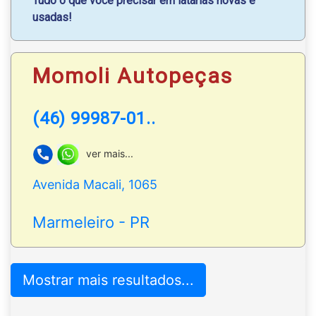
Tudo o que você precisar em latarias novas e
usadas!
Portas
|
Capôs
|
Paralamas
|
Parachoques
|
Tampa
traseira e muito mais;
Momoli Autopeças
WhatsApp
: (46) 99921-6333 | (46) 99987-0162
(46) 99987-01..
ver mais...
Avenida Macali, 1065
Marmeleiro - PR
Mostrar mais resultados...