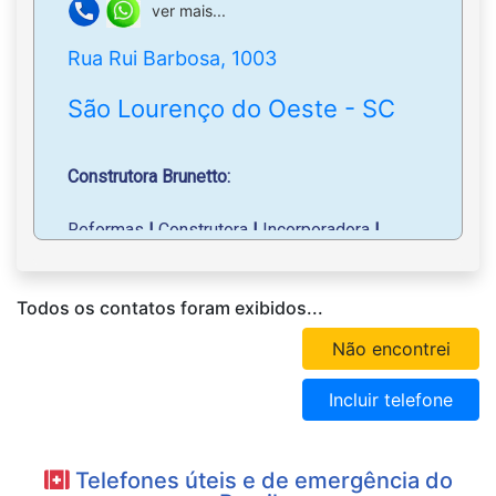
ver mais...
Rua Rui Barbosa, 1003
São Lourenço do Oeste - SC
Construtora Brunetto:
Reformas
|
Construtora
|
Incorporadora
|
Construção civil em geral.
Todos os contatos foram exibidos...
Arquiteto Julio Cezar Brunetto:
Não encontrei
Elétrica
|
Estrutural
|
Interiores
|
Hidráulica
|
Arquitetônica
|
Execução de obras
|
Prevenção
Incluir telefone
de incêndio.
WhatsApp
: (49) 99925-7123
Telefones úteis e de emergência do