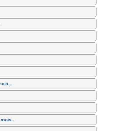
.
ais...
 mais...