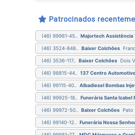
Patrocinados recenteme
(46) 99981-45..
Majortech Assistência 
(46) 3524-848..
Baixer Colchões
Franc
(46) 3536-117..
Baixer Colchões
Dois V
(46) 98815-44..
137 Centro Automotiv
(46) 99115-40..
Albadiesel Bombas Injet
(46) 99925-18..
Funerária Santa Izabel 
(46) 99972-50..
Baixer Colchões
Pato 
(46) 99140-12..
Funerária Nossa Senho
(46) 99981-77..
MDC Mármores e Grani