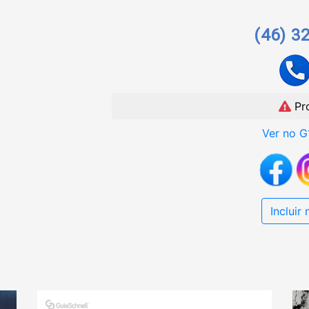
(46) 3
Pr
Ver no G
Incluir