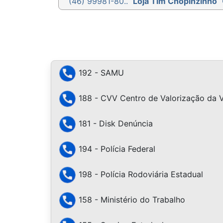
(46) 99981-80..
Loja Tim Chopinzinho
192 - SAMU
188 - CVV Centro de Valorização da 
181 - Disk Denúncia
194 - Polícia Federal
198 - Polícia Rodoviária Estadual
158 - Ministério do Trabalho