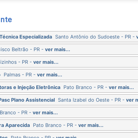
nte
Técnica Especializada
Santo Antônio do Sudoeste - PR -
isco Beltrão - PR -
ver mais...
izinhos - PR -
ver mais...
o
Palmas - PR -
ver mais...
oras e Injeção Eletrônica
Pato Branco - PR -
ver mais...
Pasc Plano Assistencial
Santa Izabel do Oeste - PR -
ver m
Branco - PR -
ver mais...
ra Aparecida
Pato Branco - PR -
ver mais...
tos
Pato Branco - PR -
ver mais...