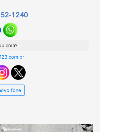
252-1240
oblema?
123.com.br
 novo fone