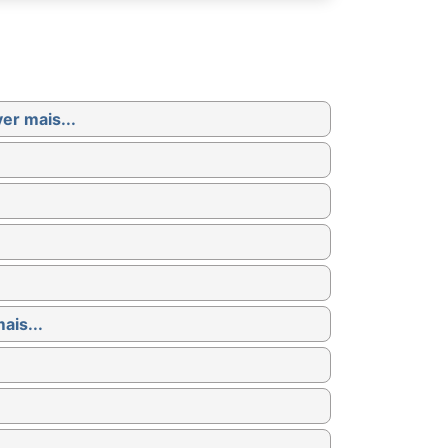
ver mais...
ais...