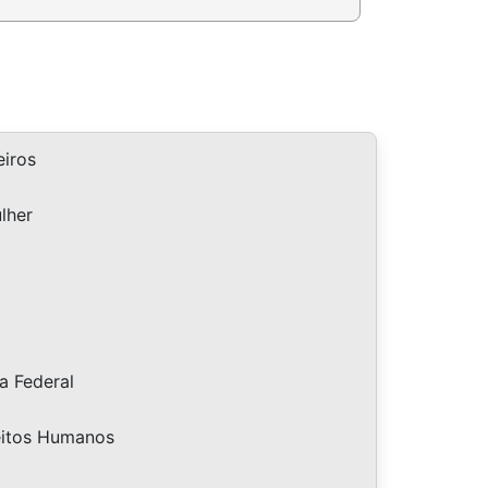
iros
lher
a Federal
eitos Humanos