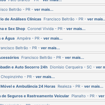
isco Beltrão - PR -
ver mais...
io de Análises Clínicas
Francisco Beltrão - PR -
ver mais..
ma e Sex Shop
Coronel Vivida - PR -
ver mais...
s e Água
Ampére - PR -
ver mais...
rancisco Beltrão - PR -
ver mais...
Acessórios
Francisco Beltrão - PR -
ver mais...
abadin e Auto Socorro 24h
Dionísio Cerqueira - SC -
ver m
Chopinzinho - PR -
ver mais...
ti Móvel e Ambulância 24 Horas
Realeza - PR -
ver mais...
ra de Seguros e Rastreamento Veicular
Planalto - PR -
ver