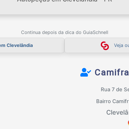
Continua depois da dica do GuiaSchnell
em Clevelândia
Veja o
Camifra
Rua 7 de S
Bairro Camif
Clevelâ