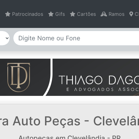
Patrocinados
Gifs
Cartões
Ramos
C
a Auto Peças - Clevelâ
Autopeças em Clevelândia - PR