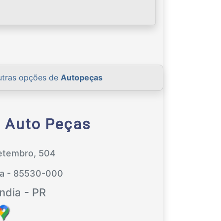
utras opções de
Autopeças
 Auto Peças
etembro, 504
ra - 85530-000
ndia - PR