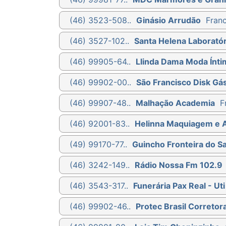
(46) 3523-508..
Ginásio Arrudão
Franc
(46) 3527-102..
Santa Helena Laboratór
(46) 99905-64..
Llinda Dama Moda Ínti
(46) 99902-00..
São Francisco Disk Gá
(46) 99907-48..
Malhação Academia
F
(46) 92001-83..
Helinna Maquiagem e 
(49) 99170-77..
Guincho Fronteira do S
(46) 3242-149..
Rádio Nossa Fm 102.9
(46) 3543-317..
Funerária Pax Real - U
(46) 99902-46..
Protec Brasil Correto