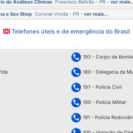
io de Análises Clínicas
Francisco Beltrão - PR -
ver mais..
ma e Sex Shop
Coronel Vivida - PR -
ver mais...
Telefones úteis e de emergência do Brasil
193 - Corpo de Bombe
Vida
180 - Delegacia da Mu
197 - Polícia Civil
190 - Polícia Militar
191 - Polícia Rodoviári
100 - Violação de Dir