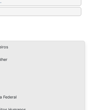
.
iros
lher
a Federal
eitos Humanos