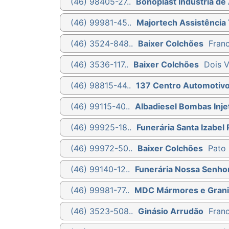
(46) 98405-27..
Bonoplast Indústria de 
(46) 99981-45..
Majortech Assistência 
(46) 3524-848..
Baixer Colchões
Franc
(46) 3536-117..
Baixer Colchões
Dois V
(46) 98815-44..
137 Centro Automotiv
(46) 99115-40..
Albadiesel Bombas Injet
(46) 99925-18..
Funerária Santa Izabel 
(46) 99972-50..
Baixer Colchões
Pato 
(46) 99140-12..
Funerária Nossa Senho
(46) 99981-77..
MDC Mármores e Grani
(46) 3523-508..
Ginásio Arrudão
Franc