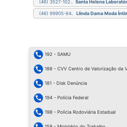
(46) 3527-102..
Santa Helena Laboratór
(46) 99905-64..
Llinda Dama Moda Ínti
192 - SAMU
188 - CVV Centro de Valorização da 
181 - Disk Denúncia
194 - Polícia Federal
198 - Polícia Rodoviária Estadual
158 - Ministério do Trabalho