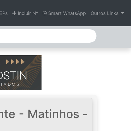
EPs
Incluir Nº
Smart WhatsApp
Outros Links
ante - Matinhos -