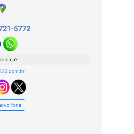
9721-5772
oblema?
123.com.br
 novo fone