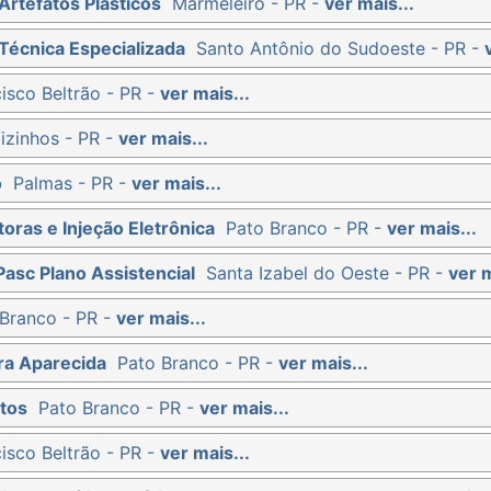
Artefatos Plásticos
Marmeleiro - PR -
ver mais...
Técnica Especializada
Santo Antônio do Sudoeste - PR -
isco Beltrão - PR -
ver mais...
izinhos - PR -
ver mais...
o
Palmas - PR -
ver mais...
oras e Injeção Eletrônica
Pato Branco - PR -
ver mais...
Pasc Plano Assistencial
Santa Izabel do Oeste - PR -
ver m
Branco - PR -
ver mais...
ra Aparecida
Pato Branco - PR -
ver mais...
tos
Pato Branco - PR -
ver mais...
isco Beltrão - PR -
ver mais...