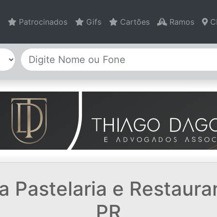
Patrocinados
Gifs
Cartões
Ramos
C
ida Pastelaria e Restaur
PR