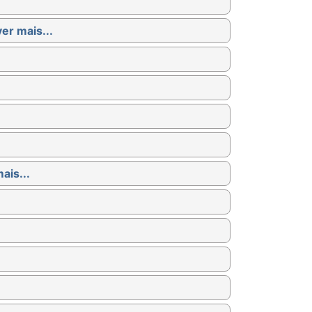
ver mais...
ais...