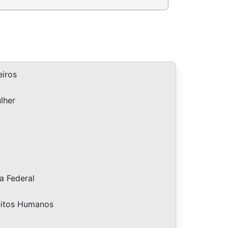
iros
lher
a Federal
eitos Humanos