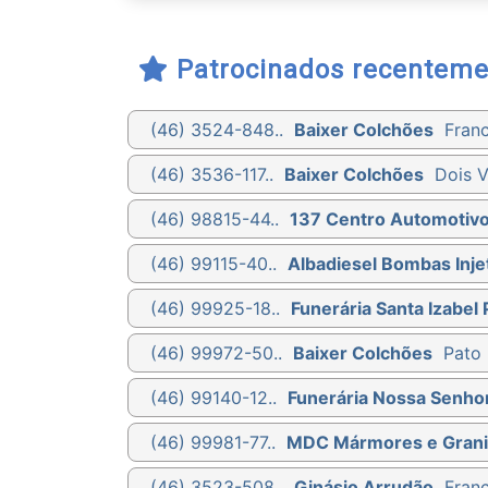
Patrocinados recenteme
(46) 3524-848..
Baixer Colchões
Franc
(46) 3536-117..
Baixer Colchões
Dois V
(46) 98815-44..
137 Centro Automotiv
(46) 99115-40..
Albadiesel Bombas Injet
(46) 99925-18..
Funerária Santa Izabel 
(46) 99972-50..
Baixer Colchões
Pato 
(46) 99140-12..
Funerária Nossa Senho
(46) 99981-77..
MDC Mármores e Grani
(46) 3523-508..
Ginásio Arrudão
Franc