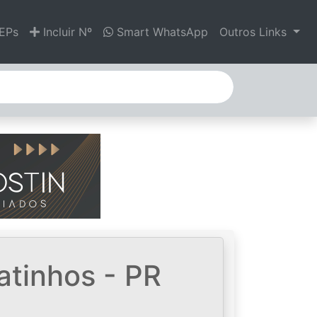
EPs
Incluir Nº
Smart WhatsApp
Outros Links
atinhos - PR