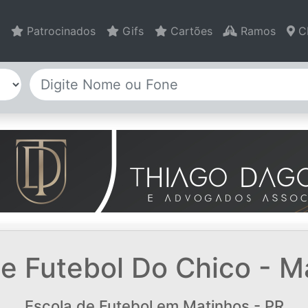
Patrocinados
Gifs
Cartões
Ramos
C
e Futebol Do Chico - M
Escola de Futebol em Matinhos - PR