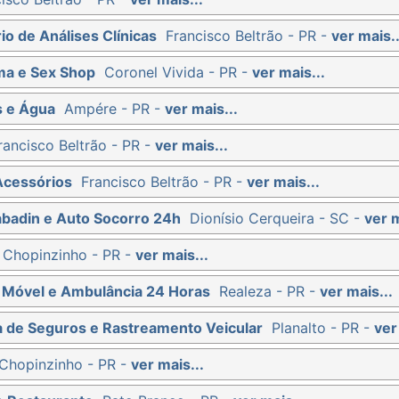
io de Análises Clínicas
Francisco Beltrão - PR -
ver mais..
ma e Sex Shop
Coronel Vivida - PR -
ver mais...
s e Água
Ampére - PR -
ver mais...
rancisco Beltrão - PR -
ver mais...
Acessórios
Francisco Beltrão - PR -
ver mais...
abadin e Auto Socorro 24h
Dionísio Cerqueira - SC -
ver m
Chopinzinho - PR -
ver mais...
ti Móvel e Ambulância 24 Horas
Realeza - PR -
ver mais...
ra de Seguros e Rastreamento Veicular
Planalto - PR -
ver
Chopinzinho - PR -
ver mais...