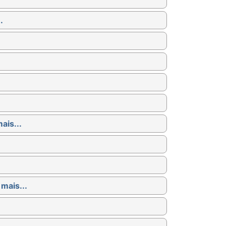
.
ais...
 mais...