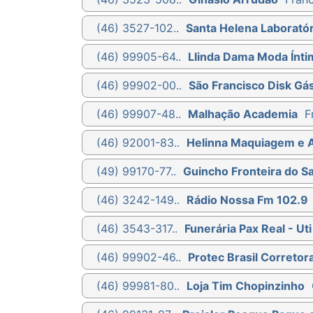
(46) 3527-102..
Santa Helena Laboratór
(46) 99905-64..
Llinda Dama Moda Ínti
(46) 99902-00..
São Francisco Disk Gá
(46) 99907-48..
Malhação Academia
F
(46) 92001-83..
Helinna Maquiagem e 
(49) 99170-77..
Guincho Fronteira do S
(46) 3242-149..
Rádio Nossa Fm 102.9
(46) 3543-317..
Funerária Pax Real - U
(46) 99902-46..
Protec Brasil Correto
(46) 99981-80..
Loja Tim Chopinzinho