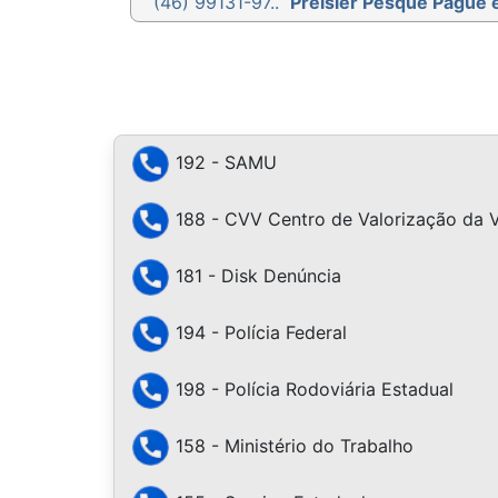
(46) 99131-97..
Preisler Pesque Pague 
192 - SAMU
188 - CVV Centro de Valorização da 
181 - Disk Denúncia
194 - Polícia Federal
198 - Polícia Rodoviária Estadual
158 - Ministério do Trabalho