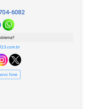
9704-6082
oblema?
123.com.br
 novo fone