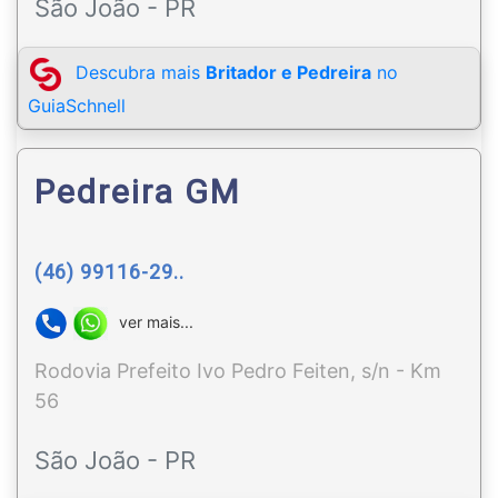
São João - PR
Descubra mais
Britador e Pedreira
no
GuiaSchnell
Pedreira GM
(46) 99116-29..
ver mais...
Rodovia Prefeito Ivo Pedro Feiten, s/n - Km
56
São João - PR