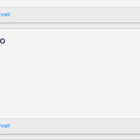
nell
to
nell