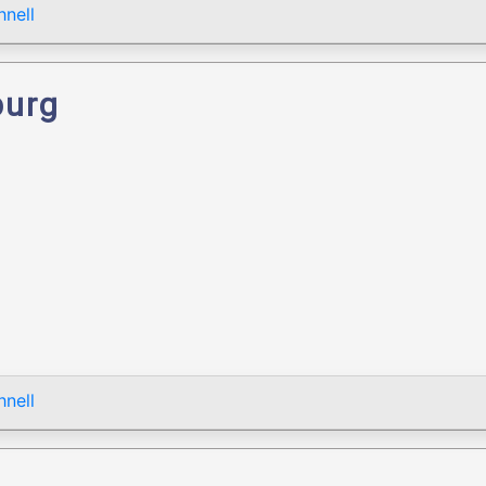
nell
burg
nell