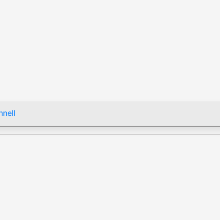
nell
p