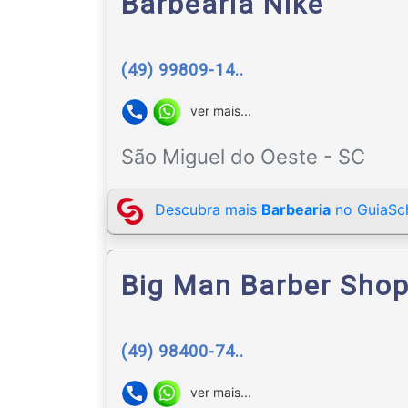
Barbearia Nike
(49) 99809-14..
ver mais...
São Miguel do Oeste - SC
Descubra mais
Barbearia
no GuiaSch
Big Man Barber Sho
(49) 98400-74..
ver mais...