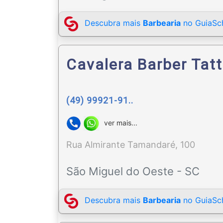
Descubra mais
Barbearia
no GuiaSch
Cavalera Barber Tat
(49) 99921-91..
ver mais...
Rua Almirante Tamandaré, 100
São Miguel do Oeste - SC
Descubra mais
Barbearia
no GuiaSch