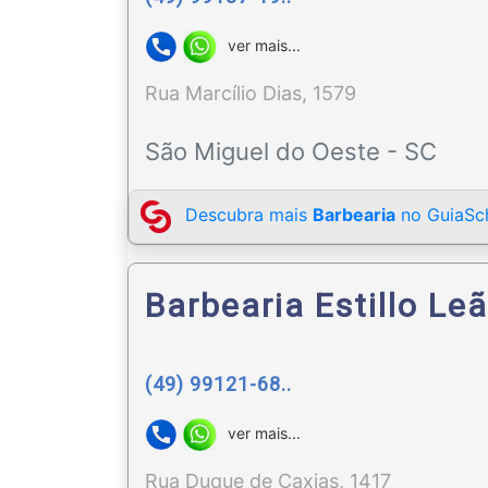
ver mais...
Rua Marcílio Dias, 1579
São Miguel do Oeste - SC
Descubra mais
Barbearia
no GuiaSch
Barbearia Estillo Le
(49) 99121-68..
ver mais...
Rua Duque de Caxias, 1417