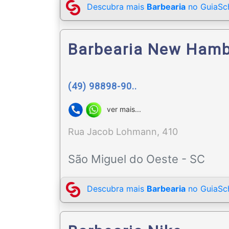
Descubra mais
Barbearia
no GuiaSch
Barbearia New Ham
(49) 98898-90..
ver mais...
Rua Jacob Lohmann, 410
São Miguel do Oeste - SC
Descubra mais
Barbearia
no GuiaSch