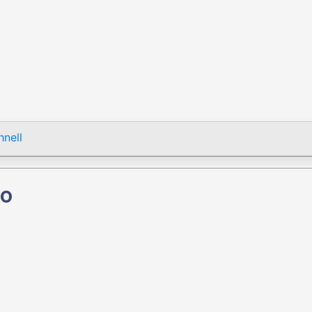
nell
ão