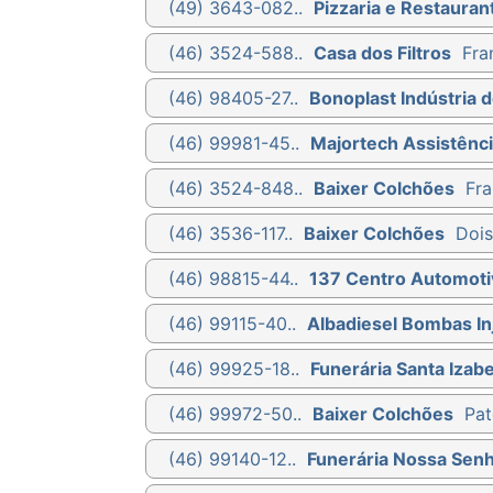
(49) 3643-082..
Pizzaria e Restauran
(46) 3524-588..
Casa dos Filtros
Fra
(46) 98405-27..
Bonoplast Indústria d
(46) 99981-45..
Majortech Assistênci
(46) 3524-848..
Baixer Colchões
Fra
(46) 3536-117..
Baixer Colchões
Dois
(46) 98815-44..
137 Centro Automoti
(46) 99115-40..
Albadiesel Bombas Inj
(46) 99925-18..
Funerária Santa Izabe
(46) 99972-50..
Baixer Colchões
Pat
(46) 99140-12..
Funerária Nossa Sen