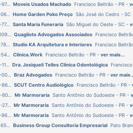
97...
Moveis Usados Machado
Francisco Beltrão - PR -
v
06...
Home Garden Poko Preço
São José do Cedro - SC
77...
Santa Maria Funeraria
São Miguel do Oeste - SC -
v
09...
Quaglioto Advogados Associados
Francisco Beltrã
78...
Studio KA Arquitetura e Interiores
Francisco Beltrã
54...
Clínica.Work
Francisco Beltrão - PR -
ver mais...
11...
Dra. Josiqueli Telles Clínica Odontológica
Francisco
00...
Braz Advogados
Francisco Beltrão - PR -
ver mais..
86...
SCUT Centro Audiológico
Francisco Beltrão - PR -
80...
Mr Marmoraria
Santo Antônio do Sudoeste - PR -
v
27...
Mr Marmoraria
Santo Antônio do Sudoeste - PR -
v
96...
Mr Marmoraria
Santo Antônio do Sudoeste - PR -
v
65...
Business Group Consultoria Empresarial
Pato Bran