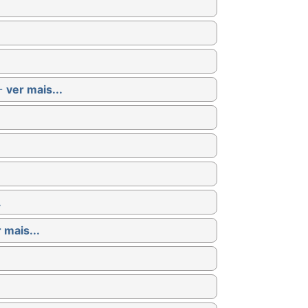
 -
ver mais...
.
 mais...