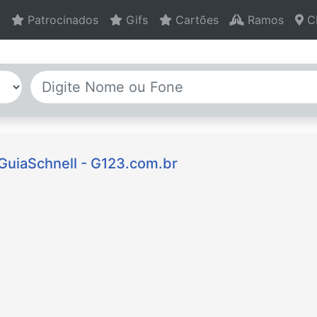
Patrocinados
Gifs
Cartões
Ramos
C
 GuiaSchnell - G123.com.br