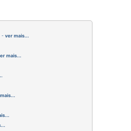
R -
ver mais...
er mais...
..
mais...
is...
...