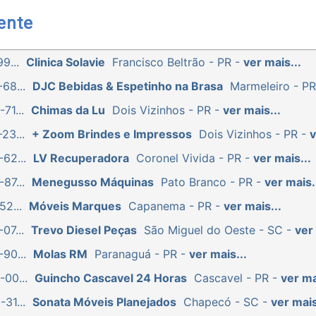
ente
9...
Clinica Solavie
Francisco Beltrão - PR -
ver mais...
68...
DJC Bebidas & Espetinho na Brasa
Marmeleiro - P
71...
Chimas da Lu
Dois Vizinhos - PR -
ver mais...
23...
+ Zoom Brindes e Impressos
Dois Vizinhos - PR -
v
62...
LV Recuperadora
Coronel Vivida - PR -
ver mais...
87...
Menegusso Máquinas
Pato Branco - PR -
ver mais.
52...
Móveis Marques
Capanema - PR -
ver mais...
07...
Trevo Diesel Peças
São Miguel do Oeste - SC -
ver 
90...
Molas RM
Paranaguá - PR -
ver mais...
-00...
Guincho Cascavel 24 Horas
Cascavel - PR -
ver ma
31...
Sonata Móveis Planejados
Chapecó - SC -
ver mais