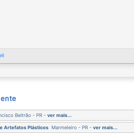
ll
mente
ncisco Beltrão - PR -
ver mais...
e Artefatos Plásticos
Marmeleiro - PR -
ver mais...