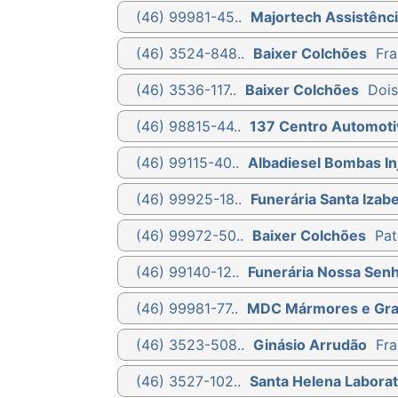
(46) 99981-45..
Majortech Assistênci
(46) 3524-848..
Baixer Colchões
Fra
(46) 3536-117..
Baixer Colchões
Dois
(46) 98815-44..
137 Centro Automoti
(46) 99115-40..
Albadiesel Bombas Inj
(46) 99925-18..
Funerária Santa Izabe
(46) 99972-50..
Baixer Colchões
Pat
(46) 99140-12..
Funerária Nossa Sen
(46) 99981-77..
MDC Mármores e Gra
(46) 3523-508..
Ginásio Arrudão
Fra
(46) 3527-102..
Santa Helena Laborat