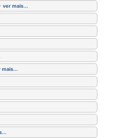
 -
ver mais...
.
 mais...
...