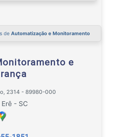
es de
Automatização e Monitoramento
Monitoramento e
rança
so, 2314 - 89980-000
Erê - SC
655-1851