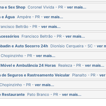
ma e Sex Shop
Coronel Vivida - PR -
ver mais...
s e Água
Ampére - PR -
ver mais...
rancisco Beltrão - PR -
ver mais...
Acessórios
Francisco Beltrão - PR -
ver mais...
abadin e Auto Socorro 24h
Dionísio Cerqueira - SC -
ver m
Chopinzinho - PR -
ver mais...
ti Móvel e Ambulância 24 Horas
Realeza - PR -
ver mais...
ra de Seguros e Rastreamento Veicular
Planalto - PR -
ver
Chopinzinho - PR -
ver mais...
e Restaurante
Pato Branco - PR -
ver mais...