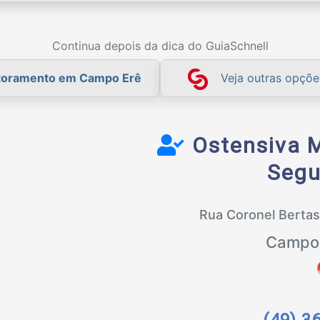
Continua depois da dica do GuiaSchnell
toramento em Campo Erê
Veja outras opçõ
Ostensiva 
Segu
Rua Coronel Berta
Campo 
(49) 3