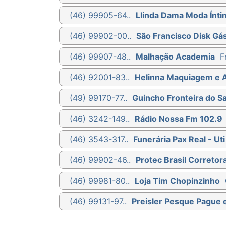
(46) 99905-64..
Llinda Dama Moda Ínti
(46) 99902-00..
São Francisco Disk Gá
(46) 99907-48..
Malhação Academia
F
(46) 92001-83..
Helinna Maquiagem e 
(49) 99170-77..
Guincho Fronteira do S
(46) 3242-149..
Rádio Nossa Fm 102.9
(46) 3543-317..
Funerária Pax Real - U
(46) 99902-46..
Protec Brasil Correto
(46) 99981-80..
Loja Tim Chopinzinho
(46) 99131-97..
Preisler Pesque Pague 