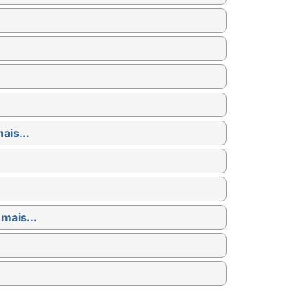
ais...
 mais...