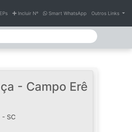
EPs
Incluir Nº
Smart WhatsApp
Outros Links
ça - Campo Erê
 - SC