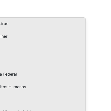
iros
lher
a Federal
eitos Humanos