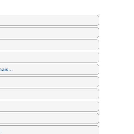
ais...
.