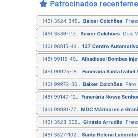
Patrocinados recenteme
(46) 3524-848..
Baixer Colchões
Franc
(46) 3536-117..
Baixer Colchões
Dois V
(46) 98815-44..
137 Centro Automotiv
(46) 99115-40..
Albadiesel Bombas Injet
(46) 99925-18..
Funerária Santa Izabel 
(46) 99972-50..
Baixer Colchões
Pato 
(46) 99140-12..
Funerária Nossa Senho
(46) 99981-77..
MDC Mármores e Grani
(46) 3523-508..
Ginásio Arrudão
Franc
(46) 3527-102..
Santa Helena Laboratór