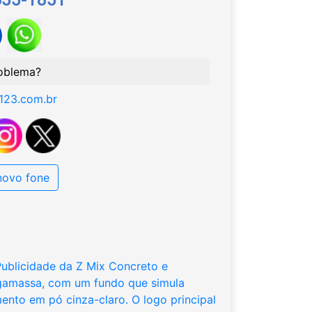
oblema?
123.com.br
 novo fone