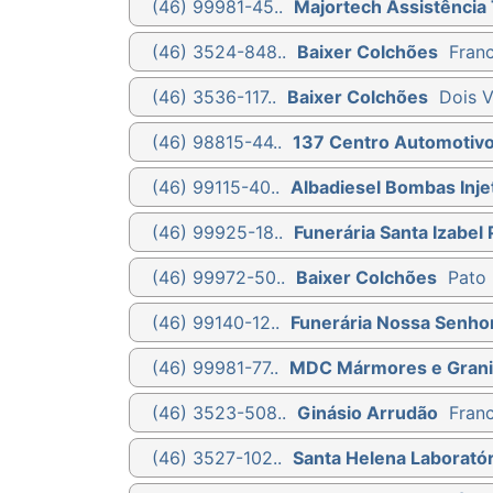
(46) 99981-45..
Majortech Assistência 
(46) 3524-848..
Baixer Colchões
Franc
(46) 3536-117..
Baixer Colchões
Dois V
(46) 98815-44..
137 Centro Automotiv
(46) 99115-40..
Albadiesel Bombas Injet
(46) 99925-18..
Funerária Santa Izabel 
(46) 99972-50..
Baixer Colchões
Pato 
(46) 99140-12..
Funerária Nossa Senho
(46) 99981-77..
MDC Mármores e Grani
(46) 3523-508..
Ginásio Arrudão
Franc
(46) 3527-102..
Santa Helena Laboratór