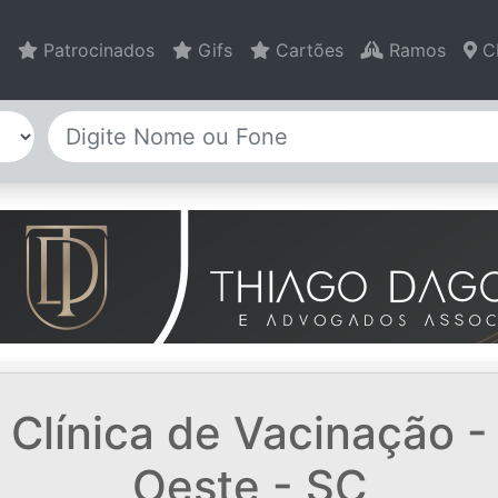
Patrocinados
Gifs
Cartões
Ramos
C
 Clínica de Vacinação -
Oeste - SC