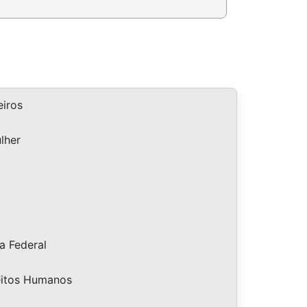
iros
lher
a Federal
eitos Humanos