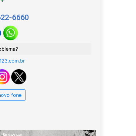
622-6660
oblema?
123.com.br
 novo fone