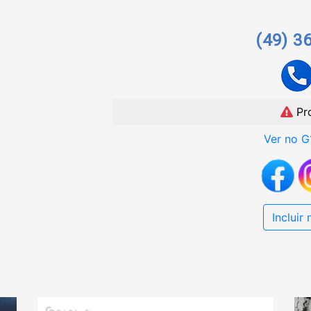
(49) 3
Pr
Ver no G
Incluir