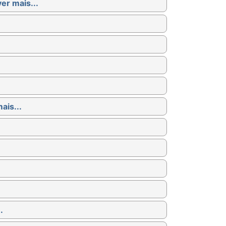
ver mais...
ais...
.