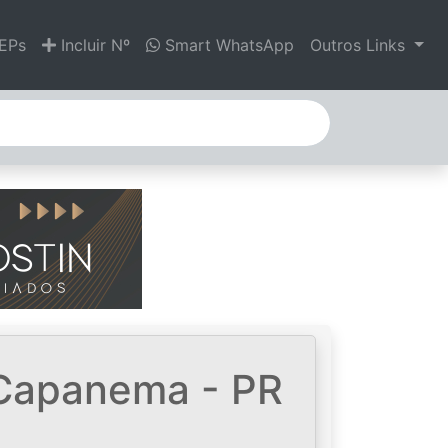
EPs
Incluir Nº
Smart WhatsApp
Outros Links
 Capanema - PR