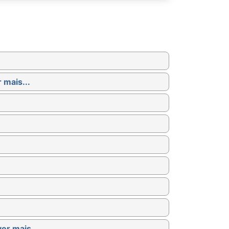
 mais...
ver mais...