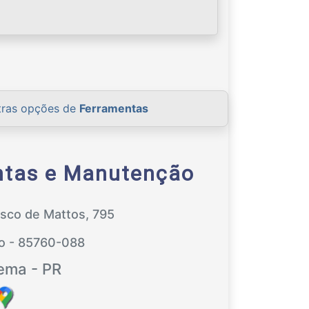
tras opções de
Ferramentas
ntas e Manutenção
isco de Mattos, 795
ro - 85760-088
ema - PR