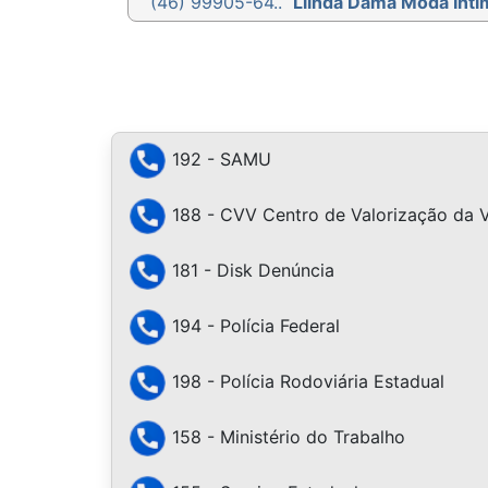
(46) 99905-64..
Llinda Dama Moda Ínti
192 - SAMU
188 - CVV Centro de Valorização da 
181 - Disk Denúncia
194 - Polícia Federal
198 - Polícia Rodoviária Estadual
158 - Ministério do Trabalho