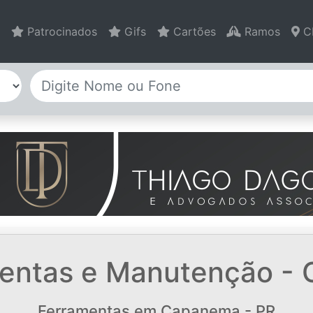
Patrocinados
Gifs
Cartões
Ramos
C
mentas e Manutenção -
Ferramentas em Capanema - PR