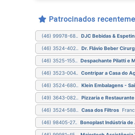
Patrocinados recenteme
(46) 99978-68..
DJC Bebidas & Espetin
(46) 3524-402..
Dr. Flávio Beber Cirurg
(46) 3525-155..
Despachante Pilatti e 
(46) 3523-004..
Contripar a Casa do A
(46) 3524-680..
Klein Embalagens - Sa
(49) 3643-082..
Pizzaria e Restaurante
(46) 3524-588..
Casa dos Filtros
Franc
(46) 98405-27..
Bonoplast Indústria de 
(46) 99981-45..
Majortech Assistência 