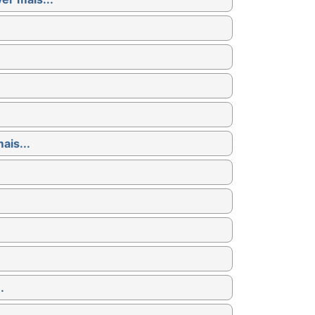
ais...
.