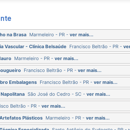
nte
ho na Brasa
Marmeleiro - PR -
ver mais...
ia Vascular - Clínica Belsaúde
Francisco Beltrão - PR -
ver
Mauro
Marmeleiro - PR -
ver mais...
çougueiro
Francisco Beltrão - PR -
ver mais...
ibro Embalagens
Francisco Beltrão - PR -
ver mais...
 Napolitana
São José do Cedro - SC -
ver mais...
isco Beltrão - PR -
ver mais...
Artefatos Plásticos
Marmeleiro - PR -
ver mais...
Técnica Especializada
Santo Antônio do Sudoeste - PR -