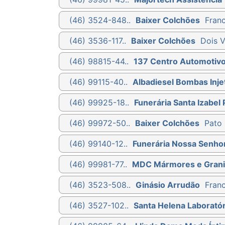
(46) 3524-848..
Baixer Colchões
Franc
(46) 3536-117..
Baixer Colchões
Dois V
(46) 98815-44..
137 Centro Automotiv
(46) 99115-40..
Albadiesel Bombas Injet
(46) 99925-18..
Funerária Santa Izabel 
(46) 99972-50..
Baixer Colchões
Pato 
(46) 99140-12..
Funerária Nossa Senho
(46) 99981-77..
MDC Mármores e Grani
(46) 3523-508..
Ginásio Arrudão
Franc
(46) 3527-102..
Santa Helena Laboratór