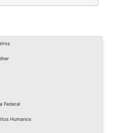
iros
lher
a Federal
eitos Humanos