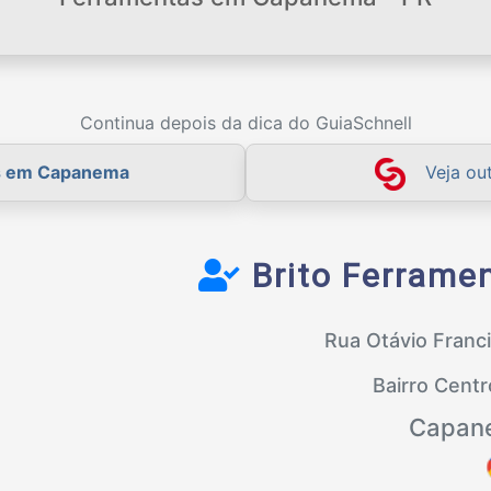
Continua depois da dica do GuiaSchnell
s em Capanema
Veja ou
Brito Ferrame
Rua Otávio Franc
Bairro Cent
Capan