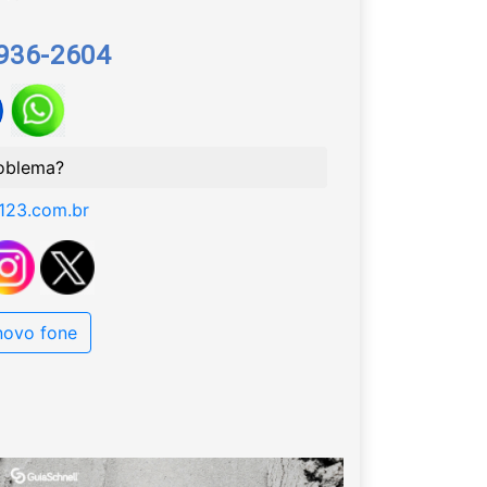
9936-2604
oblema?
123.com.br
 novo fone