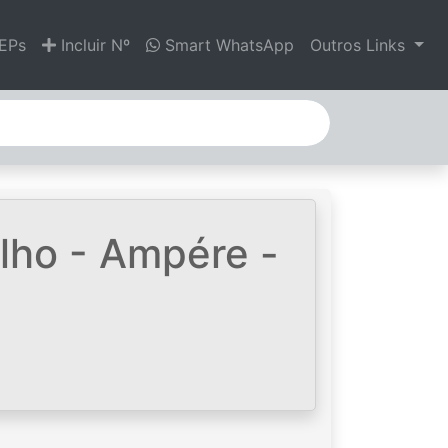
EPs
Incluir Nº
Smart WhatsApp
Outros Links
lho - Ampére -