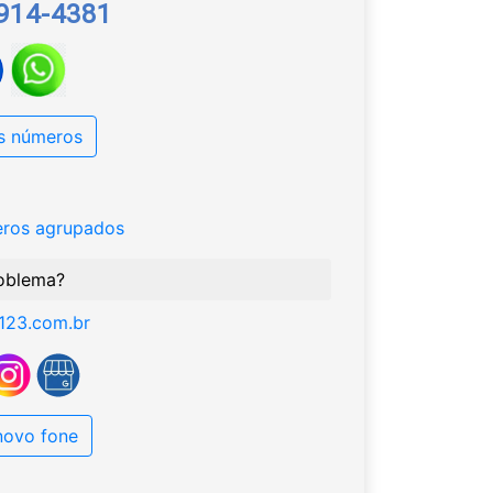
9914-4381
s números
eros agrupados
oblema?
123.com.br
 novo fone