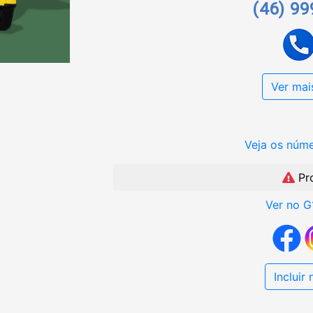
(46) 9
Ver mai
Veja os núm
Pr
Ver no G
Incluir