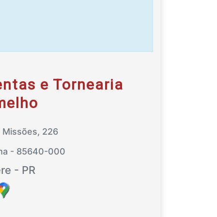
ntas e Tornearia
melho
 Missões, 226
nha - 85640-000
re - PR