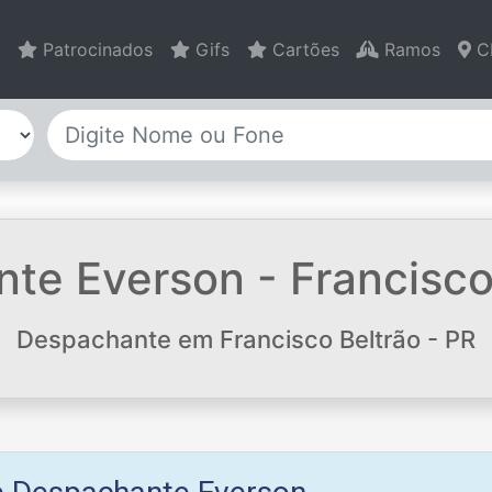
Patrocinados
Gifs
Cartões
Ramos
C
e Everson - Francisco 
Despachante em Francisco Beltrão - PR