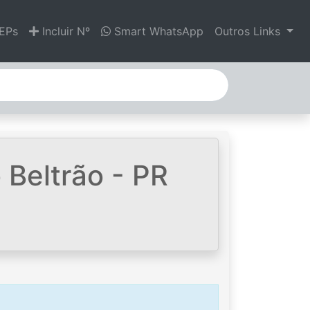
EPs
Incluir Nº
Smart WhatsApp
Outros Links
Beltrão - PR