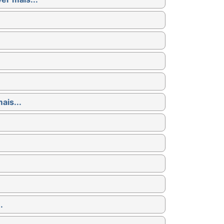
ais...
.