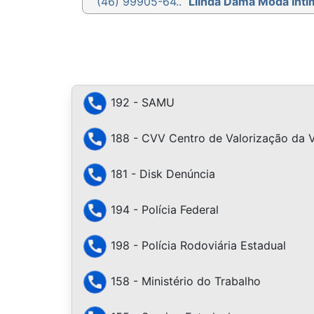
(46) 99905-64..
Llinda Dama Moda Ínti
192 - SAMU
188 - CVV Centro de Valorização da 
181 - Disk Denúncia
194 - Polícia Federal
198 - Polícia Rodoviária Estadual
158 - Ministério do Trabalho