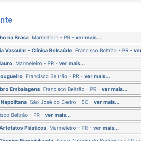
nte
ho na Brasa
Marmeleiro - PR -
ver mais...
ia Vascular - Clínica Belsaúde
Francisco Beltrão - PR -
ver
Mauro
Marmeleiro - PR -
ver mais...
çougueiro
Francisco Beltrão - PR -
ver mais...
ibro Embalagens
Francisco Beltrão - PR -
ver mais...
 Napolitana
São José do Cedro - SC -
ver mais...
isco Beltrão - PR -
ver mais...
Artefatos Plásticos
Marmeleiro - PR -
ver mais...
Técnica Especializada
Santo Antônio do Sudoeste - PR -