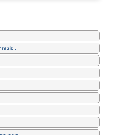
 mais...
ver mais...