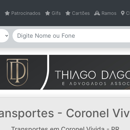
Patrocinados
Gifs
Cartões
Ramos
C
ansportes - Coronel Viv
Transportes em Coronel Vivida - PR