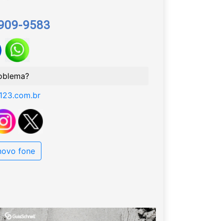
9909-9583
oblema?
123.com.br
 novo fone