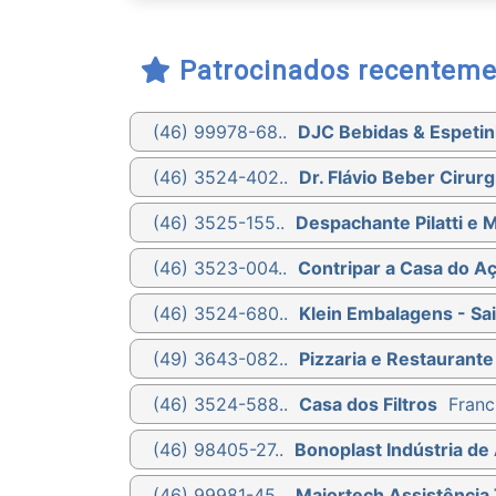
Patrocinados recenteme
(46) 99978-68..
DJC Bebidas & Espetin
(46) 3524-402..
Dr. Flávio Beber Cirurg
(46) 3525-155..
Despachante Pilatti e 
(46) 3523-004..
Contripar a Casa do A
(46) 3524-680..
Klein Embalagens - Sa
(49) 3643-082..
Pizzaria e Restaurante
(46) 3524-588..
Casa dos Filtros
Franc
(46) 98405-27..
Bonoplast Indústria de 
(46) 99981-45..
Majortech Assistência 