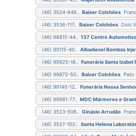
(46) 3524-848..
Baixer Colchões
Franc
(46) 3536-117..
Baixer Colchões
Dois V
(46) 98815-44..
137 Centro Automotiv
(46) 99115-40..
Albadiesel Bombas Injet
(46) 99925-18..
Funerária Santa Izabel 
(46) 99972-50..
Baixer Colchões
Pato 
(46) 99140-12..
Funerária Nossa Senho
(46) 99981-77..
MDC Mármores e Grani
(46) 3523-508..
Ginásio Arrudão
Franc
(46) 3527-102..
Santa Helena Laboratór