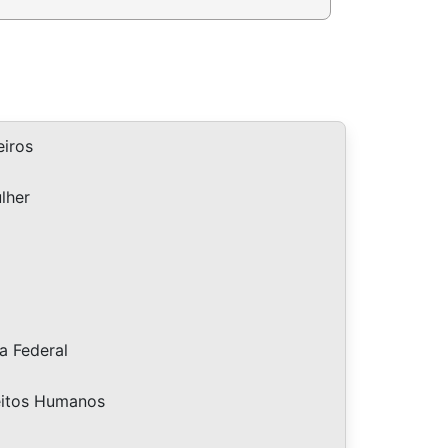
iros
lher
a Federal
eitos Humanos